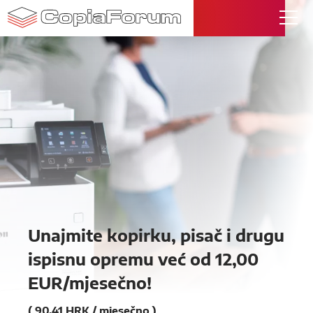
Unajmite kopirku, pisač i drugu
ispisnu opremu već od 12,00
EUR/mjesečno!
( 90,41 HRK / mjesečno )