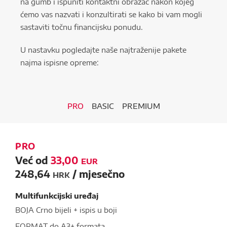
na gumb i ispuniti kontaktni obrazac nakon kojeg
ćemo vas nazvati i konzultirati se kako bi vam mogli
sastaviti točnu financijsku ponudu.
U nastavku pogledajte naše najtraženije pakete
najma ispisne opreme:
PRO
BASIC
PREMIUM
PRO
Već od
33,00
EUR
248,64
/ mjesečno
HRK
Multifunkcijski uređaj
BOJA
Crno bijeli + ispis u boji
FORMAT
do A3+ formata